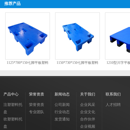
推荐产品
1125*700*150七脚平板塑料
1150*730*150七脚平板塑料
1210型川字
托盘
托盘
盘租
产品中心
荣誉资质
新闻动态
关于我们
联系我们
注塑塑料托
荣誉资质
公司新闻
企业风采
人才招聘
盘
专业团队
行业动态
企业文化
吹塑塑料托
发货通知
合作伙伴
盘
企业视频