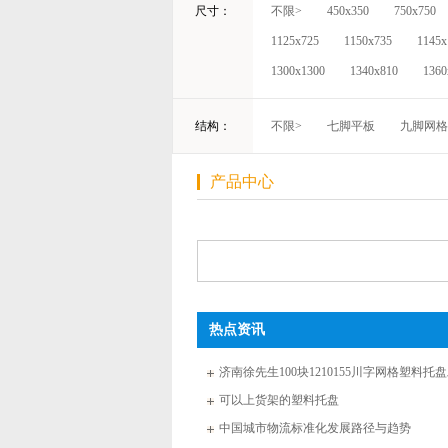
尺寸：
不限>
450x350
750x750
1125x725
1150x735
1145x
1300x1300
1340x810
1360
结构：
不限>
七脚平板
九脚网格
产品中心
热点资讯
济南徐先生100块1210155川字网格塑料托
通知
可以上货架的塑料托盘
中国城市物流标准化发展路径与趋势